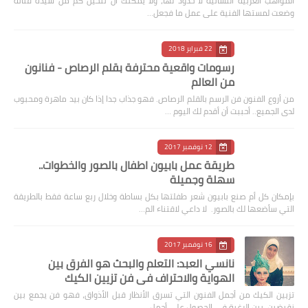
المواهب العربية النسائية لا حدود لها، ولا يمكنك أن تتخيل كم من سيدة فنانة
وضعت لمستها الفنية على عمل ما فجعل…
22 فبراير 2018
رسومات واقعية محترفة بقلم الرصاص - فنانون
من العالم
من أروع الفنون فن الرسم بالقلم الرصاص. فهو جذاب جدا إذا كان بيد ماهرة ومحبوب
لدى الجميع.. أحببت أن أقدم لك اليوم …
12 نوفمبر 2017
طريقة عمل بابيون اطفال بالصور والخطوات..
سهلة وجميلة
بإمكان كل أم صنع بابيون شعر طفلتها بكل بساطة وخلال ربع ساعة فقط بالطريقة
التي سأضعها لك بالصور. لا داعي لاقتناء الم…
16 نوفمبر 2017
نانسي العبد: التعلم والبحث هو الفرق بين
الهواية والاحتراف في فن تزيين الكيك
تزيين الكيك من أجمل الفنون التي تسرق الأنظار قبل الأذواق، فهو فن يجمع بين
نقيضين، بين الرغبة في الحصول على أجمل…