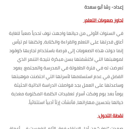
إعداد- رشا أبو سعدة
تجاوز صعوبات التعلم:
في السنوات الأولى من حياتها واجهت نوف تحدياً صعباً للغاية
أعاق قدرتها على التعلم والقراءة والكتابة، ولكنها لم تيأس
إنما حولت هذه الصعوبات إلى فرصة باستخدام تجاربها كوقود
لموهبتها التي اكتشفتها بسن مبكرة نتيجة التنمر الذي
تعرضت له في فترة الطفولة في المدرسة والمجتمع. يعود
الفضل في عدم استسلامها لأسرتها التي احتضنت موهبتها
وساعدتها على العمل بجد فواصلت الدراسة الذاتية الحثيثة
يوماً بعد يوم وفكت أسرار تعقيدات الكلمة المكتوبة مغذية
خيالها بتحسين مهاراتها، فأنشأت إرثاً أدبياً استثنائياً.
نقطة التحول:
صمدت "نوف" من أجل الارتقاء فوق الألم. انغمست في أعماق