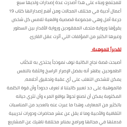
للمجتمع وبناء على هذا أصدرت عدة إصدارات ولديها سبع
أعمال أدبية في مختلف المجالات ومن أهم إصداراتها كتاب 19
جرعة أمل وهي مجموعة قصصية واقعية تلامس كل شخص
يقرؤها ورواية متحف المفقودين ورواية الأقدار بين السطور
وغيرها الكثير من المؤلفات التي أثرت عقل القارئ.
تقديراً للموهبة:
أصبحت قصة نجاح الكاتبة نوف نموذجاً يحتذى به للكتّاب
الطموحين. يظهر أنه بفضل الإصرار الراسخ والثقة بالنفس
يمكن للشخص التغلب على أي عقبة وتحقيق أحلامه،
فالموهبة على حد تعبير كاتبتنا لا تعرف حدوداً وأن قوة الكلمة
المكتوبة يمكن أن تصنع تحولاً بواقع المرء وأن تثري حياته
بالكثير من المعارف. وهذا ما عبرت عنه بالعديد من المناسبات
الثقافية والأدبية وما لا يقل عن عشر محاضرات ودورات تدريبية
قدمتها في مجالها وبرامج بمنابر مختلفة ناهيك عن المشاريع