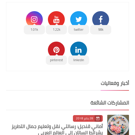
1.01k
1.22k
twitter
98k
pinterest
linkedin
أخبار وفعاليات
المشاركات الشائعة
28 يناير 2018
أماني قنديل: رسالتي نقل وتعليم جمال التطريز
بشرائط الساتان إلى العالم العربي