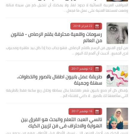
المواهب العربية النسائية لا حدود لها، ولا يمكنك أن تتخيل كم من سيدة فنانة
وضعت لمستها الفنية على عمل ما فجعل…
22 فبراير 2018
رسومات واقعية محترفة بقلم الرصاص - فنانون
من العالم
من أروع الفنون فن الرسم بالقلم الرصاص. فهو جذاب جدا إذا كان بيد ماهرة ومحبوب
لدى الجميع.. أحببت أن أقدم لك اليوم …
12 نوفمبر 2017
طريقة عمل بابيون اطفال بالصور والخطوات..
سهلة وجميلة
بإمكان كل أم صنع بابيون شعر طفلتها بكل بساطة وخلال ربع ساعة فقط بالطريقة
التي سأضعها لك بالصور. لا داعي لاقتناء الم…
16 نوفمبر 2017
نانسي العبد: التعلم والبحث هو الفرق بين
الهواية والاحتراف في فن تزيين الكيك
تزيين الكيك من أجمل الفنون التي تسرق الأنظار قبل الأذواق، فهو فن يجمع بين