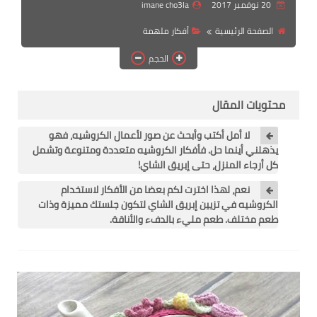
20 نوفمبر 2017
imane cho3la
رابط فرعي
الصفحة الرئيسية
أفكار ملهمة
رابط فرعي
الحجم
رابط فرعي
محتويات المقال
رابط فرعي
لا أمل أكتب وأبحث عن صور لأعمال الكروشيه، فهو
يذهلني أينما حل. فأفكار الكروشيه متعددة ومتنوعة وتشمل
كل أرجاء المنزل، حتى إبريق الشاي!
نعم، لهذا اخترت لكم بعضا من الأفكار لاستخدام
الكروشيه في تزيين إبريق الشاي لتكون جلستك مميزة وذات
طعم مختلف. طعم مليء بالدفء والأناقة.