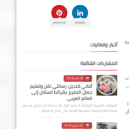
pinterest
linkedin
عة
أخبار وفعاليات
المشاركات الشائعة
لى
28 يناير 2018
ى
أماني قنديل: رسالتي نقل وتعليم
جمال التطريز بشرائط الساتان إلى
العالم العربي
ر
المواهب العربية النسائية لا حدود لها، ولا يمكنك أن تتخيل كم من
ن
سيدة فنانة وضعت لمستها الفنية على عمل ما فجعل…
22 فبراير 2018