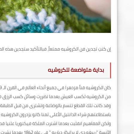
إن كنتِ تجدين فن الكروشيه ممتعاً، فبالتأكيد ستجدين هذه ال
بداية متواضعة للكروشيه
من الكروشيه لكسب العيش بعدما تضررت وسائل كسب الرزق في
وقد كانت تلك القطع تتسم بالوضاعة وتشترى من قبل الطبقة المت
باستطاعتهم شراء الدانتيل الأغلى ثمنا كانو يزدرون الكروشيه و
ولكن المفاهيم انقلبت بعدما اشترت الملكة فيكتوريا علنيا ق
الآنسة "رييغو دي لا 