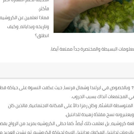
فأكثر.
فماذا تعلمين عن
الكروشيه
وتاريخه وبداياته، وكيف
انطلق؟
معلومات البسيطة والمختصرة جداً ممتعة أيضا.
كان الكروشيه فناً مزدهرا في جميع أنحاء العالم في القرن الـ 19 وبالخصوص في ايرلندا وشمال فرنسا، حيث عكفت النسوة على حياكة ق
 المجتمعات آنذاك بسبب الحروب.
وسطة الناشئة، وكان رمزا دالاً على المكانة الاجتماعية، فالذين كان
يعتبرونه نسخ مقلدّة زهيدة للدانتيل.
طعة كروشيه، بل تعلمت ذلك أيضاً. كما حظى الكروشيه بمزيد من الرواج بفض
برانكار دياريه " في عام 1842 بعدما نشرت باترونات لدانتيل المكوك ودانتيل الإبرة لحياكة الكروشيه. ثم نشرت العديد 