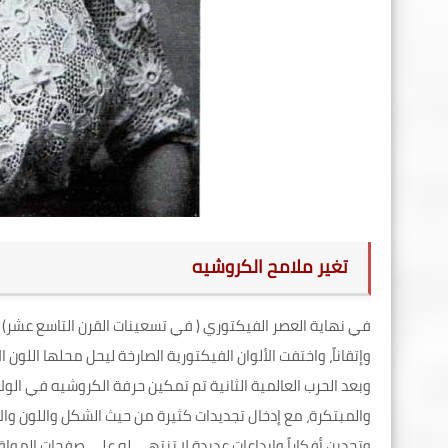
تغير ملامح الكروشيه
في نهاية العصر الفيكتوري ( في تسعينات القرن التاسع عشر)
وإتقاناً، واختفت الألوان الفيكتورية الصارخة ليحل محلها اللون
وبعد الحرب العالمية الثانية تم تمكين حرفة الكروشيه في الول
والمبتكرة، مع إدخال تجديدات كثيرة من حيث الشكل واللون وا
وتجدين أفكاراً وإبداعات عديدة لا تنتهي له على صفحات المواق