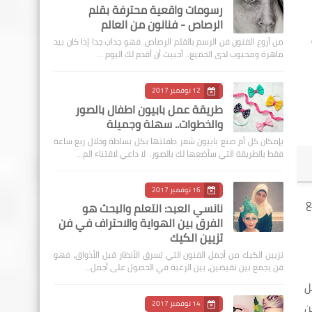
رسومات واقعية محترفة بقلم
الرصاص - فنانون من العالم
من أروع الفنون فن الرسم بالقلم الرصاص. فهو جذاب جدا إذا كان بيد
ماهرة ومحبوب لدى الجميع.. أحببت أن أقدم لك اليوم …
12 نوفمبر 2017
طريقة عمل بابيون اطفال بالصور
والخطوات.. سهلة وجميلة
بإمكان كل أم صنع بابيون شعر طفلتها بكل بساطة وخلال ربع ساعة
فقط بالطريقة التي سأضعها لك بالصور. لا داعي لاقتناء الم…
16 نوفمبر 2017
طع
نانسي العبد: التعلم والبحث هو
الفرق بين الهواية والاحتراف في فن
تزيين الكيك
تزيين الكيك من أجمل الفنون التي تسرق الأنظار قبل الأذواق، فهو
فن يجمع بين نقيضين، بين الرغبة في الحصول على أجمل…
ل
14 نوفمبر 2017
من