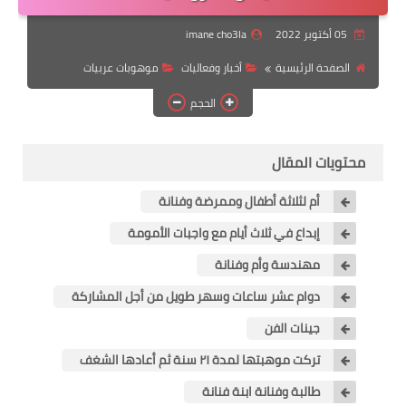
رابط فرعي
05 أكتوبر 2022
imane cho3la
رابط فرعي
الصفحة الرئيسية
أخبار وفعاليات
موهوبات عربيات
رابط فرعي
الحجم
رابط فرعي
محتويات المقال
أم لثلاثة أطفال وممرضة وفنانة
إبداع في ثلاث أيام مع واجبات الأمومة
مهندسة وأم وفنانة
دوام عشر ساعات وسهر طويل من أجل المشاركة
جينات الفن
تركت موهبتها لمدة ٢١ سنة ثم أعادها الشغف
طالبة وفنانة ابنة فنانة