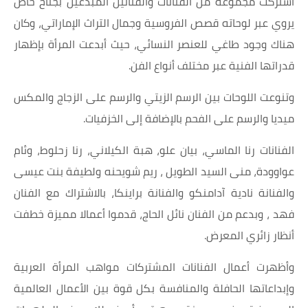
اشتركت مجموعة من الفنانات والفنانين المبدعين بجناح خاص
يروي عبر لوحاته قصص الفروسية وجمال التراث الإماراتي، وكان
هناك وجود طاغي للعنصر النسائي، حيث أبدعت المرأة بإظهار
قدراتها الفنية عبر مختلف أنواع الفن.
وتنوعت اللوحات بين الرسم الزيتي والرسم على الزجاج والمكس
ميديا والرسم على الفحم بالإضافة إلى الخزفيات.
الفنانات رنا الماسي، بيان علو، هبة الكيلاني، رنا زحلوط، وئام
عواوودة، منى السيد الطويل ، ريم شويحنه ولطيفة بنت عيسى
والفنانة نادية آدامنكو والفنانة براينكا، بالاشتراك مع الفنان
فهد ، وبدعم من الفنان نائل الحاج، قدموا أعمالا مميزة خطفت
أنظار زائري المعرض.
وأظهرت أعمال الفنانات المشتركات مواهب المرأة العربية
وإبداعاتها الحافلة والمنافسة بكل قوة بين الأعمال العالمية